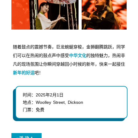
随着鼓点的震撼节奏，巨龙蜿蜒穿梭，金狮翻腾跳跃，同学
们可以在热闹的鼓点声中感受
中华文化
的独特魅力，热闹非
凡的现场氛围让你瞬间穿越回小时候的新年，快来一起接住
新年的好运
吧！
时间：
2025年2月1日
地点：
Woolley Street, Dickson
门票：
免费