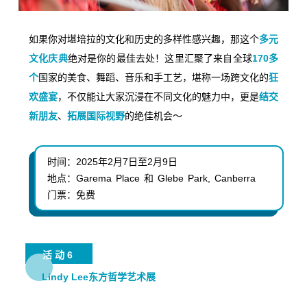
如果你对堪培拉的文化和历史的多样性感兴趣，那这个
多元
文化庆典
绝对是你的最佳去处！这里汇聚了来自全球
170多
个
国家的美食、舞蹈、音乐和手工艺，堪称一场跨文化的
狂
欢盛宴
，不仅能让大家沉浸在不同文化的魅力中，更是
结交
新朋友
、
拓展国际视野
的绝佳机会～
时间：
2025年2月7日至2月9日
地点：
Garema Place 和 Glebe Park, Canberra
门票：免费
活动6
Lindy Lee东方哲学艺术展