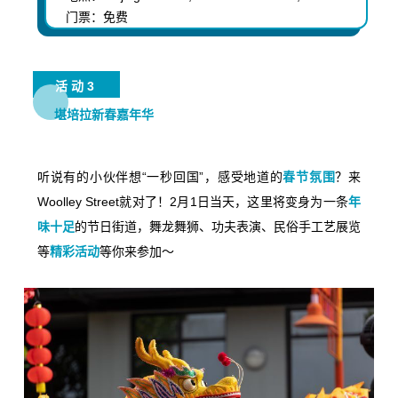
门票：免费
活动3
堪培拉新春嘉年华
听说有的小伙伴想“一秒回国”，感受地道的
春节氛围
？来
Woolley Street就对了！2月1日当天，这里将变身为一条
年
味十足
的节日街道，舞龙舞狮、功夫表演、民俗手工艺展览
等
精彩活动
等你来参加～