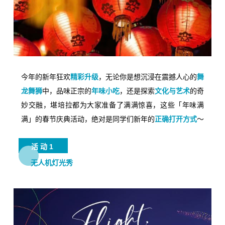
今年的新年狂欢
精彩升级
，无论你是想沉浸在震撼人心的
舞
龙舞狮
中，品味正宗的
年味小吃
，还是探索
文化与艺术
的奇
妙交融，堪培拉都为大家准备了满满惊喜，这些「年味满
满」的春节庆典活动，绝对是同学们新年的
正确打开方式
～
活动1
无人机灯光秀