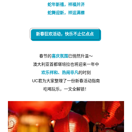
蛇年新禧，祥福并济
蛇舞迎新，祥运满襟
新春狂欢活动，快乐不止亿点点
春节的
喜庆氛围
已悄然升温～
澳大利亚首都堪培拉也将迎来一年中
欢乐祥和、热闹非凡
的时刻
UC君为大家整理了一份新春活动指南
吃喝玩乐，一文全解锁！