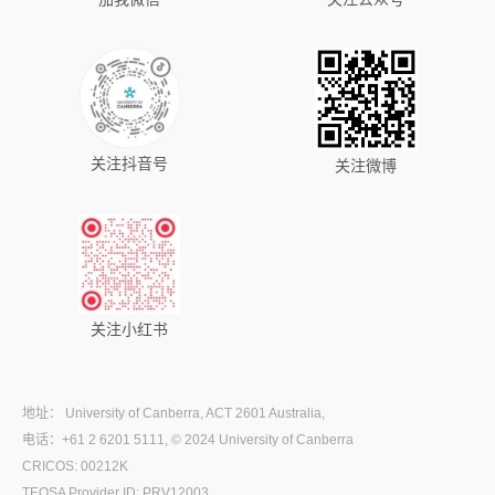
关注抖音号
关注微博
关注小红书
地址： University of Canberra, ACT 2601 Australia,
电话：+61 2 6201 5111, © 2024 University of Canberra
CRICOS: 00212K
TEQSA Provider ID: PRV12003