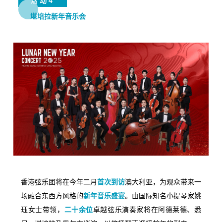
活动4
堪培拉新年音乐会
香港弦乐团将在今年二月
首次到访
澳大利亚，为观众带来一
场融合东西方风格的
新年音乐盛宴
。由国际知名小提琴家姚
珏女士带领，
二十余位
卓越弦乐演奏家将在阿德莱德、悉