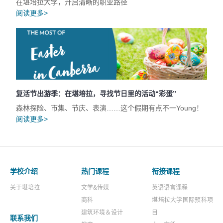
在堪培拉大学，开启清晰的职业路径
阅读更多>
复活节出游季：在堪培拉，寻找节日里的活动“彩蛋”
森林探险、市集、节庆、表演……这个假期有点不一Young！
阅读更多>
学校介绍
热门课程
衔接课程
关于堪培拉
文学&传媒
英语语言课程
商科
堪培拉大学国际预科项
建筑环境＆设计
目
联系我们