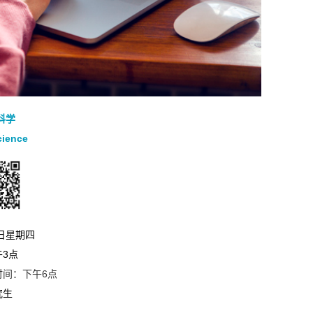
科学
cience
3日星期四
3点
时间：
下午6点
究生