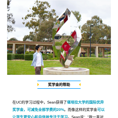
奖学金的帮助
在
UC
的学习过程中，
Sean
获得了
堪培拉大学的国际优异
奖学金，可减免全部学费的
20%
。而像这样的奖学金
可以
让学生更安心和自信地专注于学习
。
Sean
说：
“
我一直对