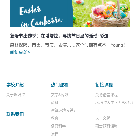
复活节出游季：在堪培拉，寻找节日里的活动“彩蛋”
森林探险、市集、节庆、表演……这个假期有点不一Young！
阅读更多>
学校介绍
热门课程
衔接课程
关于堪培拉
文学&传媒
英语语言课程
商科
堪培拉大学国际预科项
建筑环境＆设计
目
联系我们
教育
大一文凭
健康科学
硕士预科课程
法律