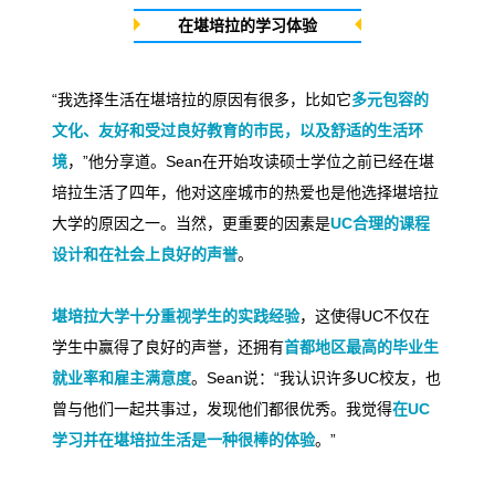
在堪培拉的学习体验
“
我选择生活在堪培拉的原因有很多，比如它
多元包容的
文化、友好和受过良好教育的市民，以及舒适的生活环
境
，
”
他分享道。
Sean
在开始攻读硕士学位之前已经在堪
培拉生活了四年，他对这座城市的热爱也是他选择堪培拉
大学的原因之一。当然，更重要的因素是
UC
合理的课程
设计和在社会上良好的声誉
。
堪培拉大学十分重视学生的实践经验
，这使得
UC
不仅在
学生中赢得了良好的声誉，还拥有
首都地区最高的毕业生
就业率和雇主满意度
。
Sean
说：
“
我认识许多
UC
校友，也
曾与他们一起共事过，发现他们都很优秀。我觉得
在
UC
学习并在堪培拉生活是一种很棒的体验
。
”