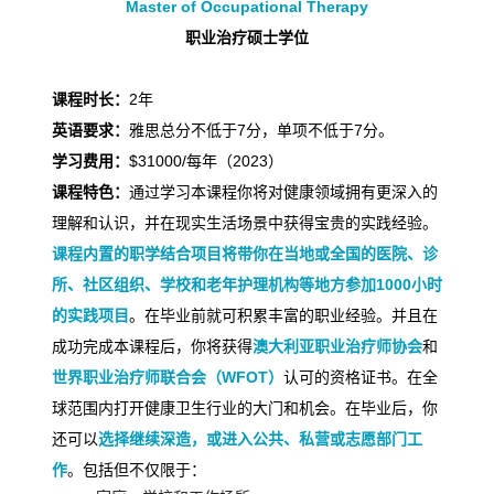
Master of Occupational Therapy
职业治疗硕士学位
课程时长：
2
年
英语要求：
雅思总分不低于
7
分，单项不低于
7
分。
学习费用：
$31000/
每年（
2023
）
课程特色：
通过学习本课程你将对健康领域拥有更深入的
理解和认识，并在现实生活场景中获得宝贵的实践经验。
课程内置的职学结合项目将带你在当地或全国的医院、诊
所、社区组织、学校和老年护理机构等地方参加
1000
小时
的实践项目
。在毕业前就可积累丰富的职业经验。并且在
成功完成本课程后，你将获得
澳大利亚职业治疗师协会
和
世界职业治疗师联合会（
WFOT
）
认可的资格证书。在全
球范围内打开健康卫生行业的大门和机会。在毕业后，你
还可以
选择继续深造，或进入公共、私营或志愿部门工
作
。包括但不仅限于：