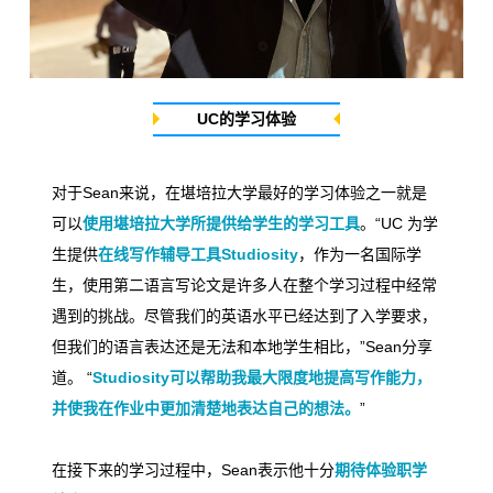
UC的学习体验
对于
Sean
来说，在堪培拉大学最好的学习体验之一就是
可以
使用堪培拉大学所提供给学生的学习工具
。
“UC
为学
生提供
在线写作辅导工具
Studiosity
，作为一名国际学
生，使用第二语言写论文是许多人在整个学习过程中经常
遇到的挑战。尽管我们的英语水平已经达到了入学要求，
但我们的语言表达还是无法和本地学生相比，
”Sean
分享
道。
“
Studiosity
可以帮助我最大限度地提高写作能力，
并使我在作业中更加清楚地表达自己的想法。
”
在接下来的学习过程中，
Sean
表示他十分
期待体验职学