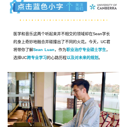
医学和音乐这两个听起来并不相交的领域却在
Sean学长
的身上奇妙地融合并碰撞出了不同的火花。今天，
UC
君
将带你了解
Sean Luan
，作为
职业治疗专业硕士学生
，
选择UC
跨专业学习
的心路历程
以及对未来的规划
。