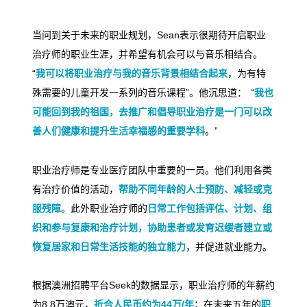
当问到关于未来的职业规划，
Sean
表示很期待开启职业
治疗师的职业生涯，并希望有机会可以与音乐相结合。
“
我可以将职业治疗与我的音乐背景相结合起来
，为有特
殊需要的儿童开发一系列的音乐课程
”
。他沉思道：
“
我也
可能回到我的祖国，去推广和倡导职业治疗是一门可以改
善人们健康和提升生活幸福感的重要学科
。
”
职业治疗师是专业医疗团队中重要的一员。他们利用各类
有治疗价值的活动，
帮助不同年龄的人士预防、减轻或克
服残障
。此外职业治疗师的
日常工作包括评估、计划、组
织和参与复康和治疗计划，协助患者或发育迟缓者建立或
恢复居家和日常生活技能的独立能力
，并促进就业能力。
根据澳洲招聘平台Seek的数据显示，职业治疗师的年薪约
为8.8万澳元，
折合人民币约为44万/年
；在未来五年的
职